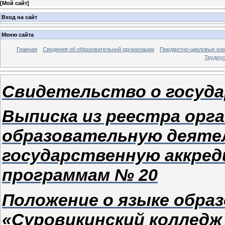
[
Мой сайт
]
Вход на сайт
Меню сайта
Главная
Сведения об образовательной организации
Предметно-цикловые ко
Трудоу
Свидетельство о госуд
Выписка из реестра орг
образовательную деяте
государственную аккре
программам № 20
Положение о языке обра
«Суровикинский колледж